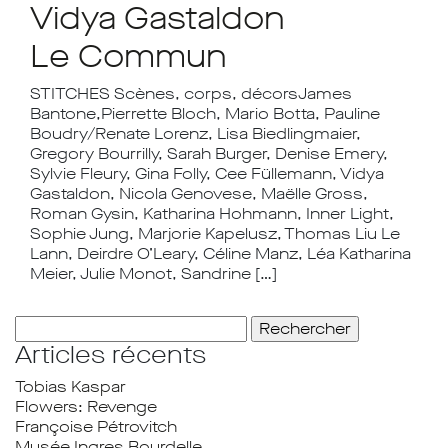
Vidya Gastaldon
Le Commun
STITCHES Scènes, corps, décorsJames
Bantone,Pierrette Bloch, Mario Botta, Pauline
Boudry/Renate Lorenz, Lisa Biedlingmaier,
Gregory Bourrilly, Sarah Burger, Denise Emery,
Sylvie Fleury, Gina Folly, Cee Füllemann, Vidya
Gastaldon, Nicola Genovese, Maëlle Gross,
Roman Gysin, Katharina Hohmann, Inner Light,
Sophie Jung, Marjorie Kapelusz, Thomas Liu Le
Lann, Deirdre O’Leary, Céline Manz, Léa Katharina
Meier, Julie Monot, Sandrine […]
Rechercher :
Articles récents
Tobias Kaspar
Flowers: Revenge
Françoise Pétrovitch
Musée Ingres Bourdelle