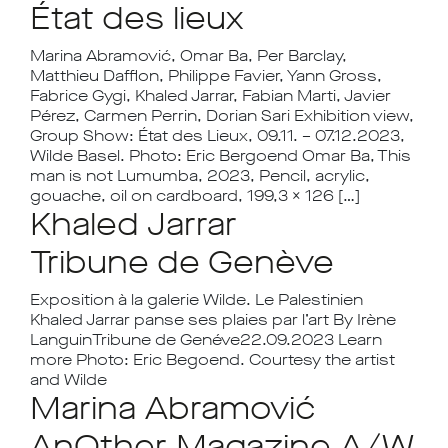
État des lieux
Marina Abramović, Omar Ba, Per Barclay,
Matthieu Dafflon, Philippe Favier, Yann Gross,
Fabrice Gygi, Khaled Jarrar, Fabian Marti, Javier
Pérez, Carmen Perrin, Dorian Sari Exhibition view,
Group Show: État des Lieux, 09.11. – 07.12.2023,
Wilde Basel. Photo: Eric Bergoend Omar Ba, This
man is not Lumumba, 2023, Pencil, acrylic,
gouache, oil on cardboard, 199,3 x 126 […]
Khaled Jarrar
Tribune de Genève
Exposition à la galerie Wilde. Le Palestinien
Khaled Jarrar panse ses plaies par l’art By Irène
LanguinTribune de Genéve22.09.2023 Learn
more Photo: Eric Begoend. Courtesy the artist
and Wilde
Marina Abramović
AnOther Magazine A/W