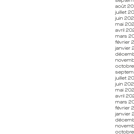
septem
août 2
juillet 
juin 20
mai 20
avril 2
mars 2
février
janvier
décemb
novemb
octobre
septem
juillet 2
juin 202
mai 202
avril 20
mars 2
février 
janvier
décemb
novemb
octobr