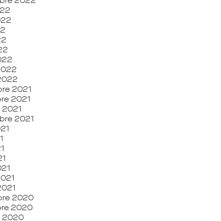
bre 2022
022
2022
22
22
022
022
 2022
 2022
re 2021
re 2021
 2021
bre 2021
021
1
1
21
021
2021
 2021
re 2020
re 2020
e 2020