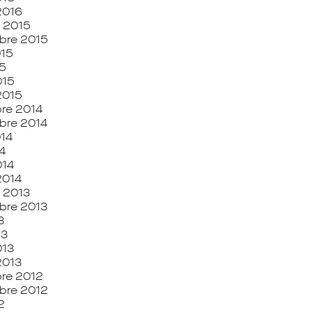
 2016
 2015
bre 2015
015
5
015
 2015
re 2014
bre 2014
014
4
014
2014
 2013
bre 2013
3
13
013
2013
re 2012
bre 2012
2