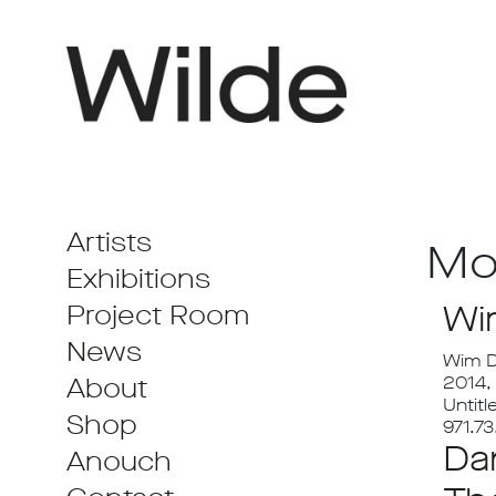
Artists
Mo
Exhibitions
Wi
Project Room
News
Wim D
About
2014,
Untit
Shop
971.7
Da
Anouch