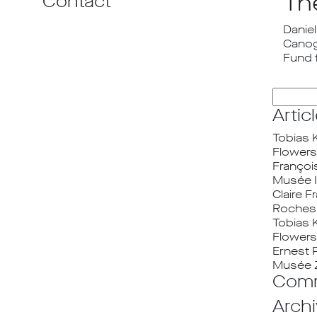
The
Contact
Danie
Canoga
Fund 
Recherc
Artic
Tobias 
Flowers
Françoi
Musée I
Claire 
Roches 
Tobias 
Flowers
Ernest 
Musée 
Comm
Arch