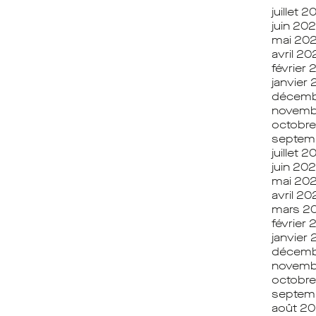
juillet 
juin 20
mai 20
avril 2
février
janvier
décemb
novemb
octobr
septem
juillet 
juin 20
mai 20
avril 2
mars 2
février
janvier
décemb
novemb
octobr
septem
août 2