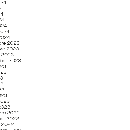
024
24
24
24
024
 2024
 2024
re 2023
re 2023
e 2023
bre 2023
023
2023
23
23
23
023
 2023
 2023
re 2022
re 2022
e 2022