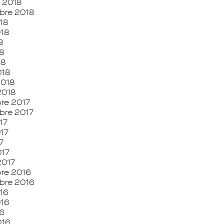
 2018
bre 2018
18
018
8
8
18
018
2018
2018
re 2017
bre 2017
17
017
7
017
2017
re 2016
bre 2016
16
016
6
016