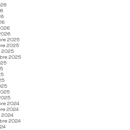
2026
26
26
026
 2026
 2026
re 2025
re 2025
e 2025
bre 2025
2025
25
25
025
025
 2025
 2025
re 2024
re 2024
e 2024
bre 2024
024