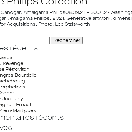
 Phillips Collection
l Canogar: Amalgama Phillips08.09.21 – 30.01.22Washin
r, Amalgama Phillips, 2021, Generative artwork, dimension
for Acquisitions. Photo: Lee Stalsworth
her :
les récents
Kaspar
: Revenge
se Pétrovitch
ngres Bourdelle
Frachebourg
orphelines
Kaspar
: Jealousy
Pignon-Ernest
Ziem-Martigues
entaires récents
ives