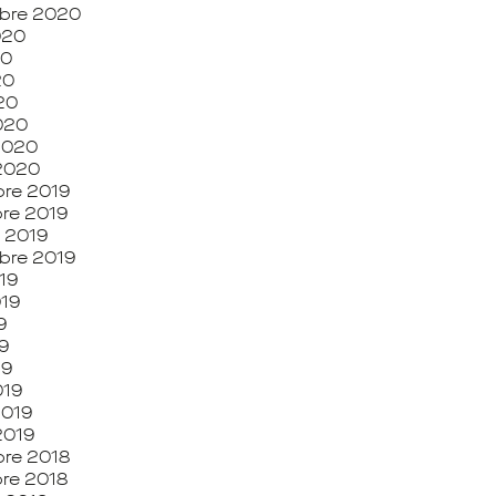
bre 2020
2020
20
20
020
020
 2020
 2020
re 2019
re 2019
 2019
bre 2019
19
019
9
9
19
019
2019
2019
re 2018
re 2018