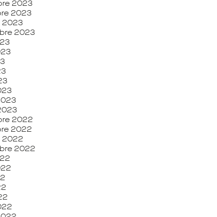
re 2023
re 2023
e 2023
bre 2023
023
2023
23
23
23
023
 2023
 2023
re 2022
re 2022
e 2022
bre 2022
022
2022
22
22
022
022
 2022