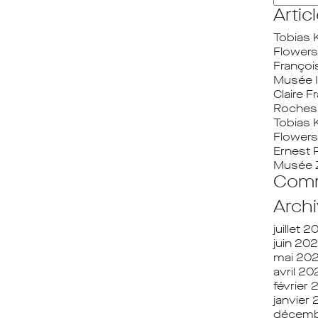
Artic
Tobias 
Flowers
Françoi
Musée I
Claire 
Roches 
Tobias 
Flowers
Ernest 
Musée 
Comm
Arch
juillet 
juin 20
mai 20
avril 2
février
janvier
décemb