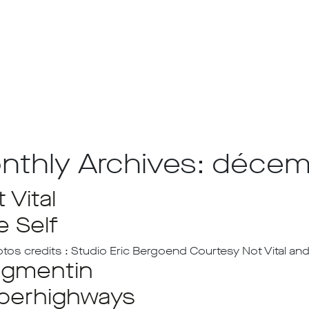
nthly Archives: déce
 Vital
e Self
otos credits : Studio Eric Bergoend Courtesy Not Vital an
agmentin
perhighways