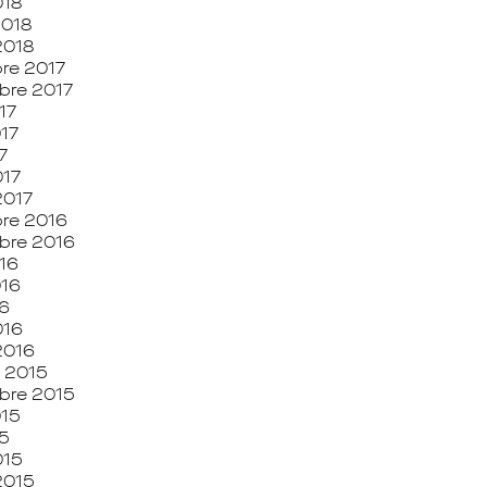
018
2018
2018
re 2017
bre 2017
17
017
7
017
2017
re 2016
bre 2016
16
016
6
016
 2016
 2015
bre 2015
015
5
015
 2015