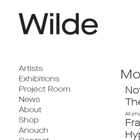
Artists
Mo
Exhibitions
Not
Project Room
News
Th
About
All ph
Shop
Fr
Anouch
Hy