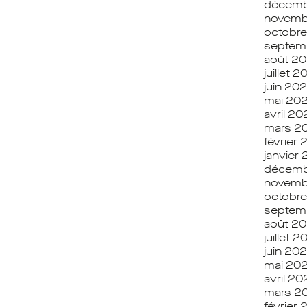
décemb
novemb
octobr
septem
août 2
juillet 
juin 20
mai 20
avril 20
mars 2
février
janvier
décemb
novemb
octobr
septem
août 2
juillet 
juin 20
mai 20
avril 2
mars 2
février