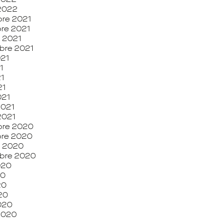
 2022
re 2021
re 2021
 2021
bre 2021
021
1
1
21
021
2021
 2021
re 2020
re 2020
e 2020
bre 2020
2020
20
20
020
020
 2020