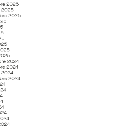
re 2025
e 2025
bre 2025
2025
25
25
025
025
 2025
 2025
re 2024
re 2024
e 2024
bre 2024
024
024
24
24
24
024
 2024
 2024