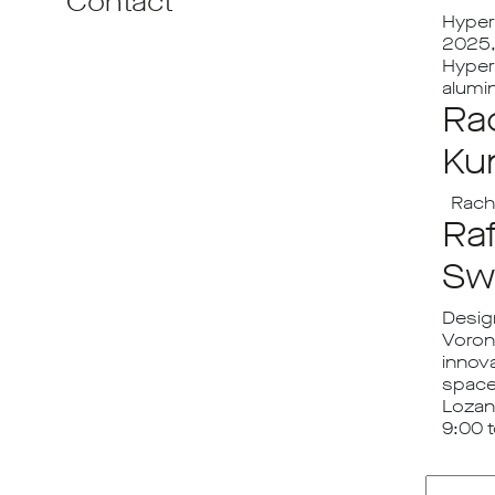
Contact
Hyperh
2025, 
Hyper
alumin
Ra
Kun
Rache
Ra
Sw
Desig
Voron
innova
space
Lozan
9:00 t
Recherc