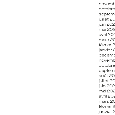
novemb
octobr
septem
juillet 
juin 20
mai 20
avril 2
mars 2
février
janvier
décemb
novemb
octobr
septem
août 2
juillet 2
juin 20
mai 20
avril 20
mars 2
février
janvier