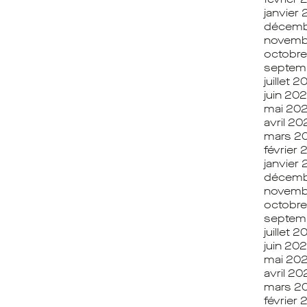
janvier
décemb
novemb
octobre
septem
juillet 2
juin 202
mai 202
avril 20
mars 2
février 
janvier
décemb
novemb
octobr
septem
juillet 
juin 20
mai 20
avril 2
mars 2
février