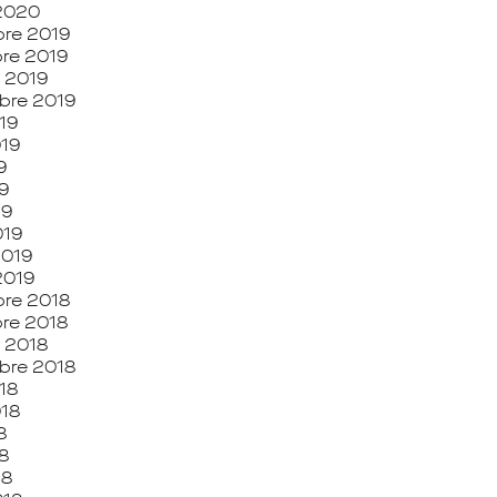
 2020
re 2019
re 2019
 2019
bre 2019
19
019
9
9
19
019
2019
2019
re 2018
re 2018
 2018
bre 2018
18
018
8
8
18