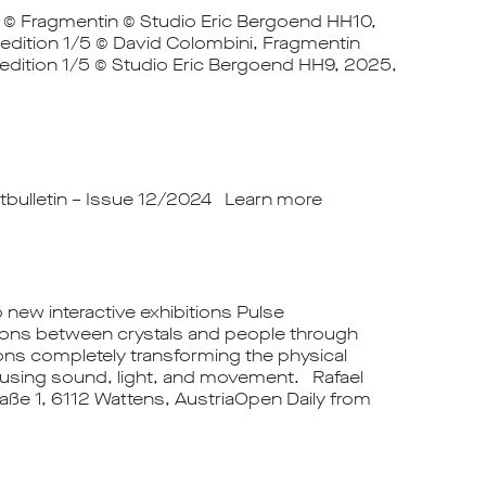
l) © Fragmentin © Studio Eric Bergoend HH10,
 edition 1/5 © David Colombini, Fragmentin
 edition 1/5 © Studio Eric Bergoend HH9, 2025,
tbulletin – Issue 12/2024 Learn more
new interactive exhibitions Pulse
tions between crystals and people through
tions completely transforming the physical
using sound, light, and movement. Rafael
aße 1, 6112 Wattens, AustriaOpen Daily from