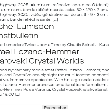
ighway, 2025. Aluminium, reflective tape, steel 5 (detai
aluminium, bande réfléchissante, acier, 30 x 120 x 2 cm,
highway, 2025, vidéo générative sur écran, 9 x 9 x 3 cm,
ium, bande réfléchissante, […]
chel Lumsden
stbulletin
l Lumsden: Twice Upon a Time by Claudia Spinelli. Kuns
fael Lozano-Hemmer
arovski Crystal Worlds
ned by visionary media artist Rafael Lozano-Hemmer, two 
oi and Crystal Voices highlight the multi-faceted connec
tive, immersive spectacles. With his large-scale installa
, Lozano-Hemmer provokes emotional transformations, 
o-Hemmer: Pulse Voronoi, Crystal VoicesKristallweltenstr
o 19:00 […]
her :