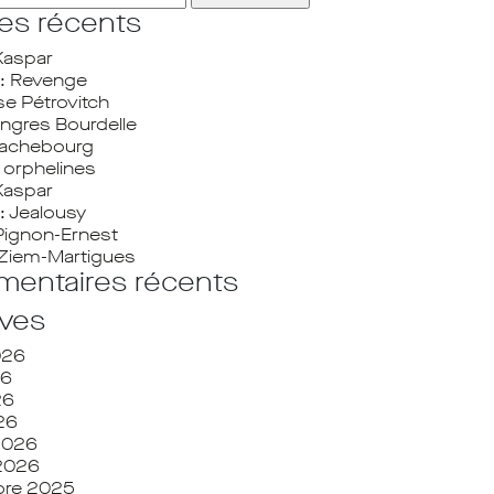
les récents
Kaspar
: Revenge
se Pétrovitch
ngres Bourdelle
Frachebourg
orphelines
Kaspar
: Jealousy
Pignon-Ernest
Ziem-Martigues
entaires récents
ives
2026
26
26
026
 2026
 2026
re 2025