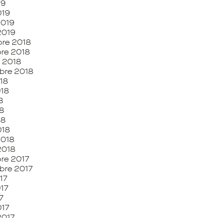
19
019
2019
2019
re 2018
re 2018
 2018
bre 2018
18
018
8
8
18
018
2018
2018
re 2017
bre 2017
17
017
7
017
2017