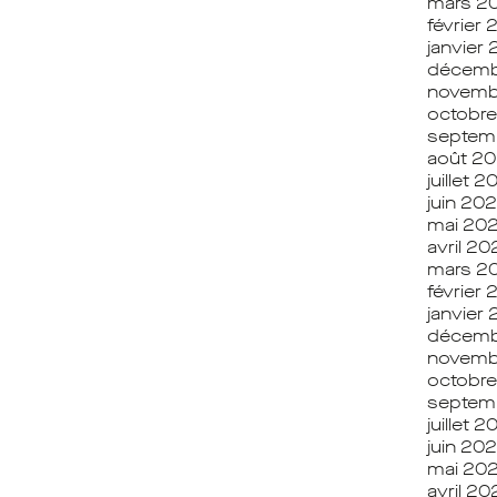
mars 2
février
janvier
décemb
novemb
octobr
septem
août 2
juillet 
juin 20
mai 20
avril 2
mars 2
février
janvier
décemb
novemb
octobre
septem
juillet 2
juin 202
mai 202
avril 20