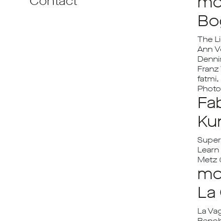
mo
Contact
Bo
The L
Ann V
Dennis
Franz
fatmi
Photo
Fa
Ku
Supern
Learn 
Metz 
mo
La 
La Va
Benoh