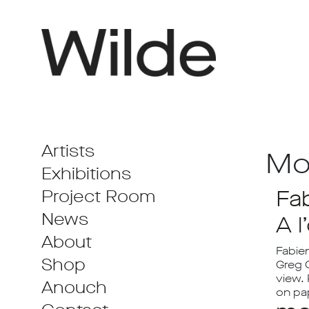
Artists
Mo
Exhibitions
Fa
Project Room
News
A 
About
Fabien
Shop
Greg 
view. 
Anouch
on pa