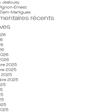
: Jealousy
Pignon-Ernest
Ziem-Martigues
entaires récents
ives
2026
26
26
026
 2026
 2026
re 2025
re 2025
e 2025
bre 2025
2025
25
25
025
025
 2025