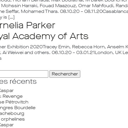
, Mohssin Harraki, Fouad Maazouz, Omar Mahfoudi, Randa
ine Seffar, Mohamed Thara. 08.10.20 – 08.11.20Casablan
y is […]
rnelia Parker
yal Academy of Arts
r Exhibition 2020Tracey Emin, Rebecca Horn, Anselm Kiefe
r, Ai Weiwei and others. 06.10.20 – 03.01.21London, UK
ts
her :
les récents
Kaspar
: Revenge
se Pétrovitch
ngres Bourdelle
Frachebourg
orphelines
Kaspar