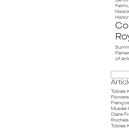
Fatmi
Nissr
Histor
Co
Ro
Summe
Parke
of Ar
Recherc
Artic
Tobias 
Flowers
Françoi
Musée I
Claire 
Roches 
Tobias 