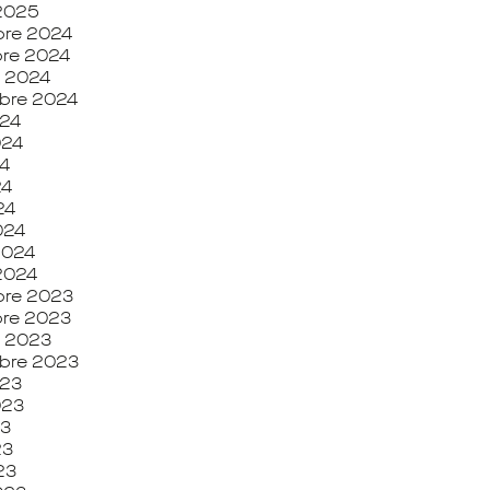
 2025
re 2024
re 2024
e 2024
bre 2024
024
024
24
24
24
024
 2024
 2024
re 2023
re 2023
e 2023
bre 2023
023
2023
23
23
23