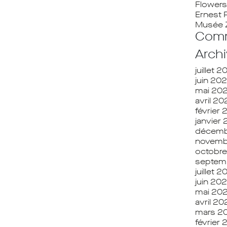
Flowers
Ernest 
Musée 
Comm
Arch
juillet 
juin 20
mai 20
avril 2
février
janvier
décemb
novemb
octobr
septem
juillet 
juin 20
mai 20
avril 2
mars 2
février