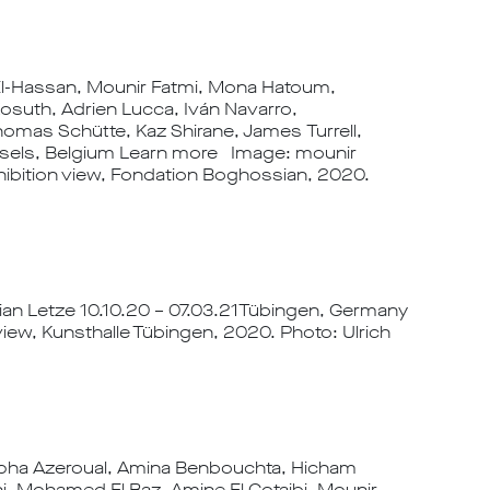
l-Hassan, Mounir Fatmi, Mona Hatoum,
osuth, Adrien Lucca, Iván Navarro,
homas Schütte, Kaz Shirane, James Turrell,
ssels, Belgium Learn more Image: mounir
xhibition view, Fondation Boghossian, 2020.
ilian Letze 10.10.20 – 07.03.21Tübingen, Germany
view, Kunsthalle Tübingen, 2020. Photo: Ulrich
apha Azeroual, Amina Benbouchta, Hicham
, Mohamed El Baz, Amine El Gotaibi, Mounir