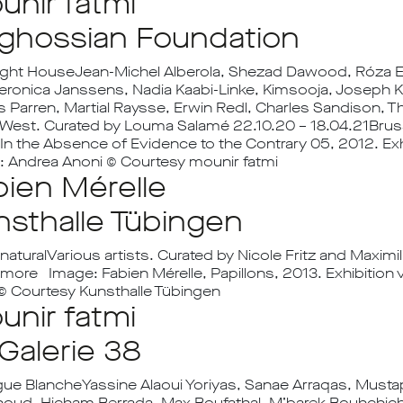
unir fatmi
ghossian Foundation
ight HouseJean-Michel Alberola, Shezad Dawood, Róza E
eronica Janssens, Nadia Kaabi-Linke, Kimsooja, Joseph K
 Parren, Martial Raysse, Erwin Redl, Charles Sandison, T
 West. Curated by Louma Salamé 22.10.20 – 18.04.21Bru
, In the Absence of Evidence to the Contrary 05, 2012. E
: Andrea Anoni © Courtesy mounir fatmi
bien Mérelle
nsthalle Tübingen
aturalVarious artists. Curated by Nicole Fritz and Maxim
more Image: Fabien Mérelle, Papillons, 2013. Exhibition 
© Courtesy Kunsthalle Tübingen
unir fatmi
Galerie 38
gue BlancheYassine Alaoui Yoriyas, Sanae Arraqas, Must
oud, Hicham Berrada, Max Boufathal, M’barek Bouhchichi