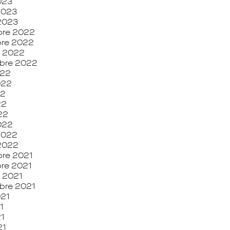
023
 2023
 2023
re 2022
re 2022
e 2022
bre 2022
022
2022
22
22
022
022
 2022
 2022
re 2021
re 2021
 2021
bre 2021
021
1
1
21