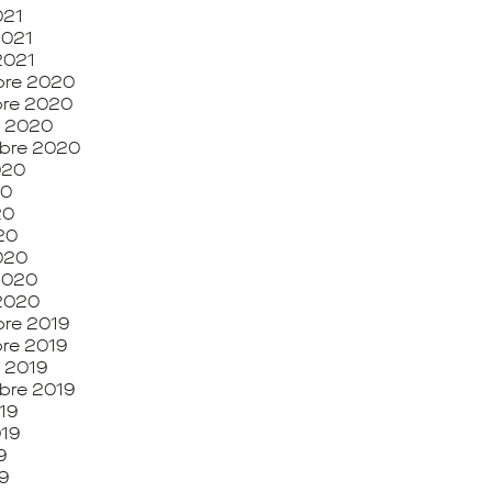
021
2021
 2021
re 2020
re 2020
e 2020
bre 2020
2020
20
20
020
020
 2020
 2020
re 2019
re 2019
 2019
bre 2019
19
019
9
9