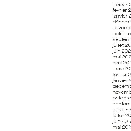
mars 2
février 
janvier
décemb
novemb
octobr
septem
juillet 
juin 20
mai 20
avril 2
mars 2
février
janvier
décemb
novemb
octobre
septem
août 20
juillet 2
juin 201
mai 201